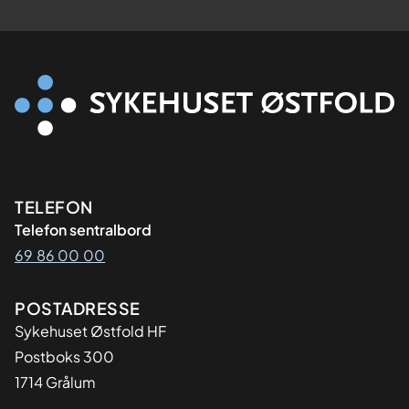
Kontaktinformasjon
TELEFON
Telefon sentralbord
69 86 00 00
Adresse
POSTADRESSE
Sykehuset Østfold HF
Postboks 300
1714 Grålum