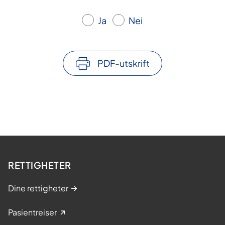
Ja
Nei
PDF-utskrift
RETTIGHETER
Dine rettigheter
Pasientreiser