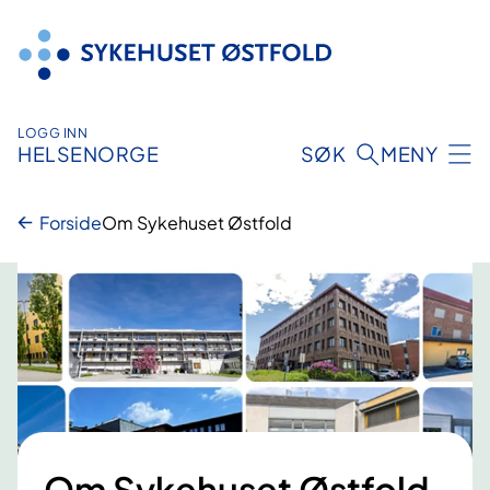
Hopp
til
innhold
LOGG INN
HELSENORGE
SØK
MENY
Forside
Om Sykehuset Østfold
Om Sykehuset Østfold