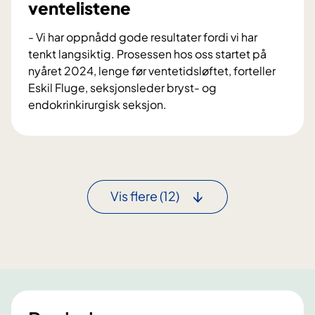
ventelistene
t
a
- Vi har oppnådd gode resultater fordi vi har
t
tenkt langsiktig. Prosessen hos oss startet på
e
nyåret 2024, lenge før ventetidsløftet, forteller
r
Eskil Fluge, seksjonsleder bryst- og
h
endokrinkirurgisk seksjon.
o
B
s
r
p
y
l
s
a
t
Vis flere
(12)
s
-
t
o
i
g
k
e
k
n
i
d
r
o
u