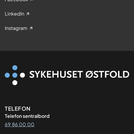
LinkedIn
Instagram
Kontaktinformasjon
TELEFON
Telefon sentralbord
69 86 00 00