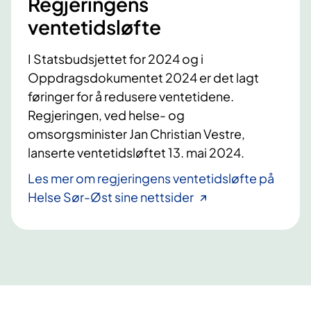
Regjeringens
k
r
ventetidsløfte
r
g
i
e
n
I Statsbudsjettet for 2024 og i
n
k
Oppdragsdokumentet 2024 er det lagt
i
føringer for å redusere ventetidene.
r
Regjeringen, ved helse- og
u
omsorgsminister Jan Christian Vestre,
r
lanserte ventetidsløftet 13. mai 2024.
g
i
Les mer om regjeringens ventetidsløfte på
s
Helse Sør-Øst sine nettsider
k
s
e
k
s
j
o