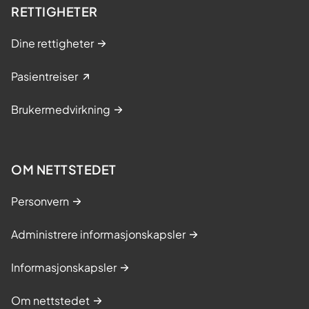
e
RETTIGHETER
l
i
Dine rettigheter
s
t
Pasientreiser
e
n
Brukermedvirkning
e
OM NETTSTEDET
Personvern
Administrere informasjonskapsler
Informasjonskapsler
Om nettstedet