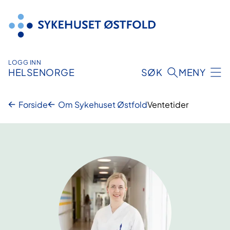
Hopp
til
innhold
LOGG INN
HELSENORGE
SØK
MENY
Forside
Om Sykehuset Østfold
Ventetider