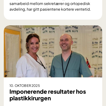
samarbeid mellom sekretærer og ortopedisk
avdeling, har gitt pasientene kortere ventetid.
H
a
r
i
n
n
f
ø
r
t
b
o
o
10. OKTOBER 2025
k
Imponerende resultater hos
i
plastikkirurgen
n
g