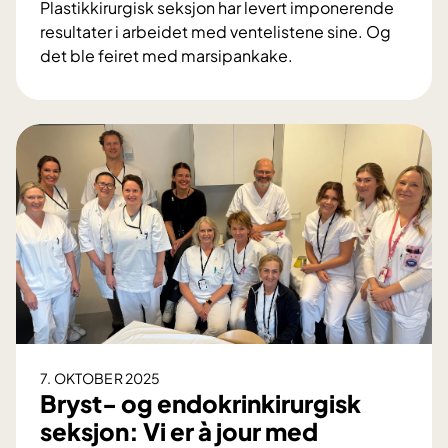
Plastikkirurgisk seksjon har levert imponerende
p
resultater i arbeidet med ventelistene sine. Og
å
det ble feiret med marsipankake.
1
I
.
m
l
p
e
o
d
n
i
e
g
r
e
e
t
n
i
d
m
e
e
r
e
7. OKTOBER 2025
s
Bryst- og endokrinkirurgisk
u
seksjon: Vi er à jour med
l