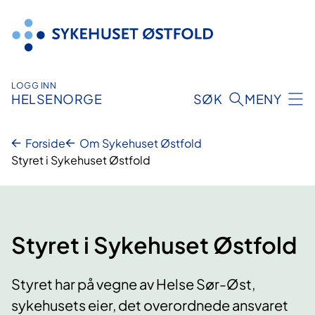
Hopp
til
innhold
LOGG INN
HELSENORGE
SØK
MENY
Forside
Om Sykehuset Østfold
Styret i Sykehuset Østfold
Styret i Sykehuset Østfold
Styret har på vegne av Helse Sør-Øst,
sykehusets eier, det overordnede ansvaret