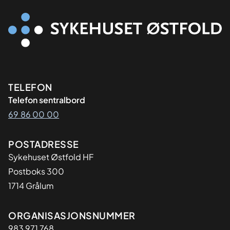
Kontaktinformasjon
TELEFON
Telefon sentralbord
69 86 00 00
Adresse
POSTADRESSE
Sykehuset Østfold HF
Postboks 300
1714 Grålum
Organisasjon
ORGANISASJONSNUMMER
983 971 768