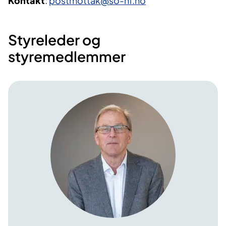
Kontakt
:
postmottak@so-hf.no
Styreleder og
styremedlemmer