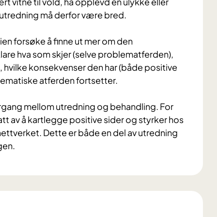
t vitne til vold, ha opplevd en ulykke eller
 utredning må derfor være bred.
en forsøke å finne ut mer om den
klare hva som skjer (selve problematferden),
), hvilke konsekvenser den har (både positive
lematiske atferden fortsetter.
rgang mellom utredning og behandling. For
t av å kartlegge positive sider og styrker hos
ettverket. Dette er både en del av utredning
gen.