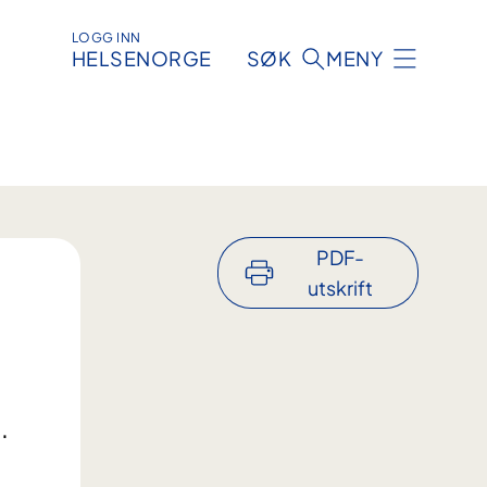
LOGG INN
HELSENORGE
SØK
MENY
PDF-
utskrift
.