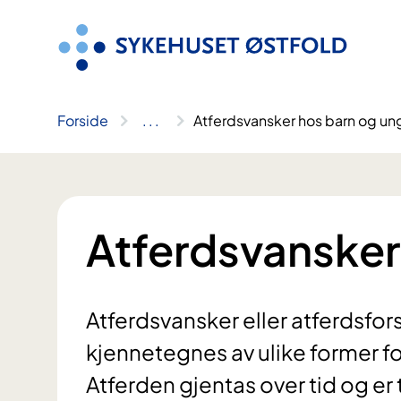
Hopp
til
innhold
Forside
..
.
Atferdsvansker hos barn og un
Atferdsvansker
Atferdsvansker eller atferdsfo
kjennetegnes av ulike former f
Atferden gjentas over tid og er