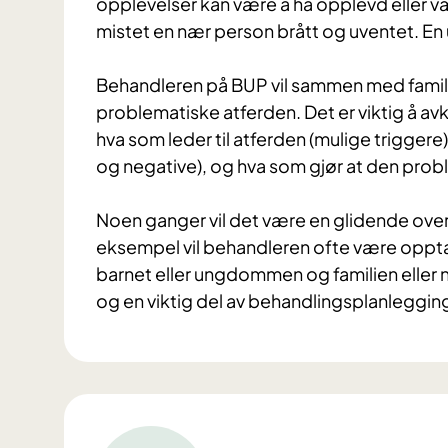
opplevelser kan være å ha opplevd eller vær
mistet en nær person brått og uventet. En
Behandleren på BUP vil sammen med famili
problematiske atferden. Det er viktig å av
hva som leder til atferden (mulige triggere
og negative), og hva som gjør at den prob
Noen ganger vil det være en glidende ove
eksempel vil behandleren ofte være opptat
barnet eller ungdommen og familien eller n
og en viktig del av behandlingsplanleggin