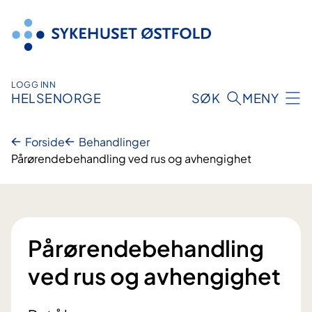
Hopp
til
innhold
LOGG INN
HELSENORGE
SØK
MENY
Forside
Behandlinger
Pårørendebehandling ved rus og avhengighet
Pårørendebehandling
ved rus og avhengighet