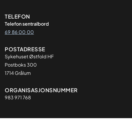
Kontaktinformasjon
TELEFON
Telefon sentralbord
69 86 00 00
Adresse
POSTADRESSE
Sykehuset Østfold HF
Postboks 300
1714 Grålum
Organisasjon
ORGANISASJONSNUMMER
983 971 768