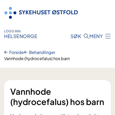
Hopp
til
innhold
LOGG INN
HELSENORGE
SØK
MENY
Forside
Behandlinger
Vannhode (hydrocefalus) hos barn
Vannhode
(hydrocefalus) hos barn