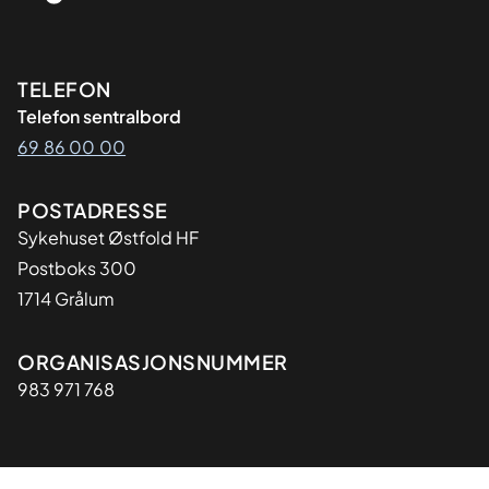
Kontaktinformasjon
TELEFON
Telefon sentralbord
69 86 00 00
Adresse
POSTADRESSE
Sykehuset Østfold HF
Postboks 300
1714 Grålum
Organisasjon
ORGANISASJONSNUMMER
983 971 768