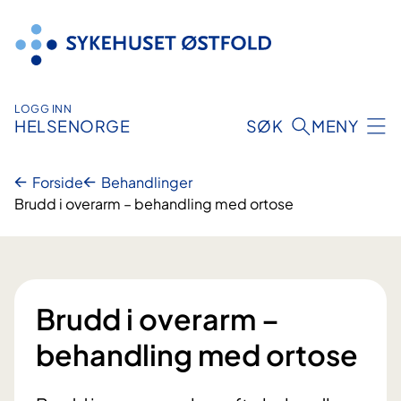
Hopp
til
innhold
LOGG INN
HELSENORGE
SØK
MENY
Forside
Behandlinger
Brudd i overarm – behandling med ortose
Brudd i overarm –
behandling med ortose