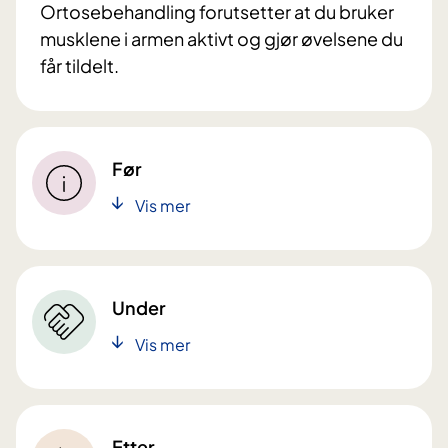
Ortosebehandling forutsetter at du bruker
musklene i armen aktivt og gjør øvelsene du
får tildelt.
Før
Vis mer
Under
Vis mer
Etter