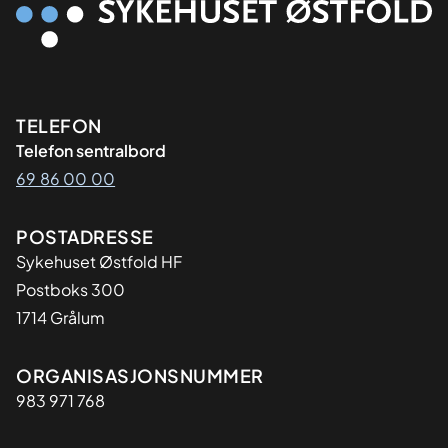
Kontaktinformasjon
TELEFON
Telefon sentralbord
69 86 00 00
Adresse
POSTADRESSE
Sykehuset Østfold HF
Postboks 300
1714 Grålum
Organisasjon
ORGANISASJONSNUMMER
983 971 768