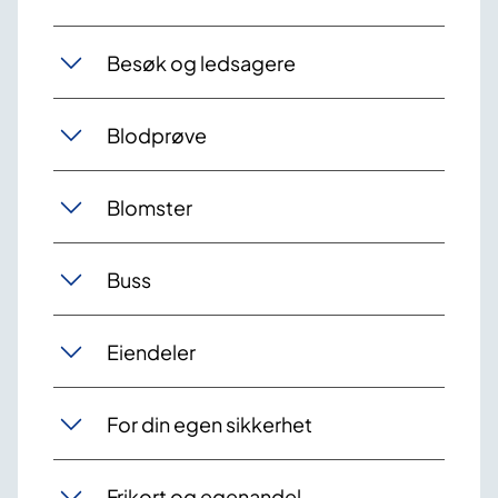
Besøk og ledsagere
Blodprøve
Blomster
Buss
Eiendeler
For din egen sikkerhet
Frikort og egenandel