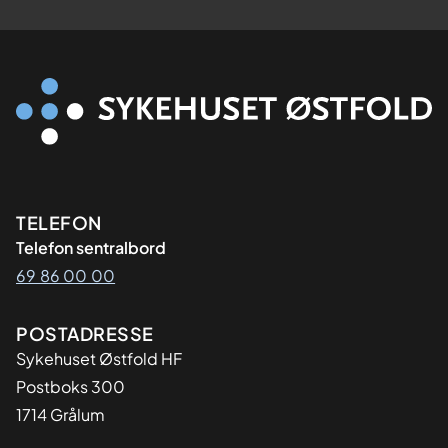
Kontaktinformasjon
TELEFON
Telefon sentralbord
69 86 00 00
Adresse
POSTADRESSE
Sykehuset Østfold HF
Postboks 300
1714 Grålum