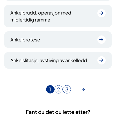
Ankelbrudd, operasjon med
midlertidig ramme
Ankelprotese
Ankelslitasje, avstiving av ankelledd
1
2
3
N
G
G
å
å
å
v
t
t
æ
i
i
Fant du det du lette etter?
r
l
l