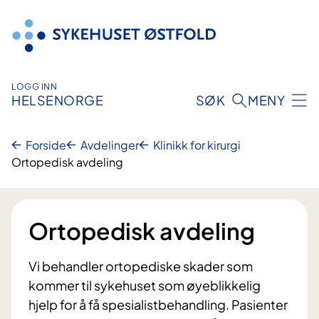
Hopp
til
innhold
LOGG INN
HELSENORGE
SØK
MENY
Forside
Avdelinger
Klinikk for kirurgi
Ortopedisk avdeling
Ortopedisk avdeling
Vi behandler ortopediske skader som
kommer til sykehuset som øyeblikkelig
hjelp for å få spesialistbehandling. Pasienter