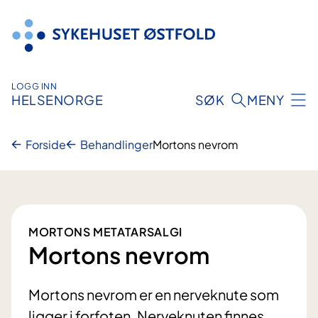
Hopp
til
innhold
LOGG INN
HELSENORGE
SØK
MENY
Forside
Behandlinger
Mortons nevrom
MORTONS METATARSALGI
Mortons nevrom
Mortons nevrom er en nerveknute som
ligger i forfoten. Nerveknuten finnes