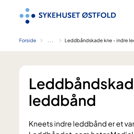
Hopp
til
innhold
Forside
..
.
Leddbåndskade kne - indre l
Leddbåndskade
leddbånd
Kneets indre leddbånd er et vanl