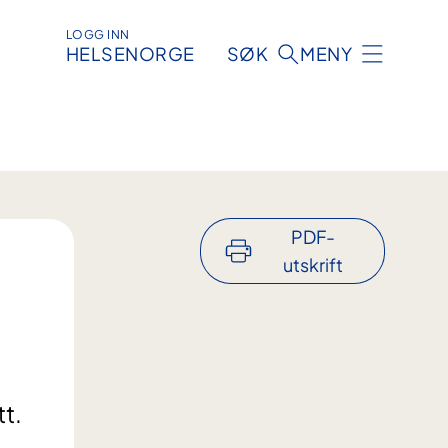
LOGG INN
HELSENORGE
SØK
MENY
PDF-
utskrift
tt.