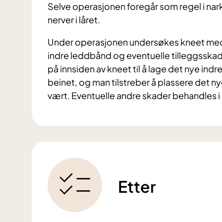
Selve operasjonen foregår som regel i na
nerver i låret.
Under operasjonen undersøkes kneet med le
indre leddbånd og eventuelle tilleggsskad
på innsiden av kneet til å lage det nye indr
beinet, og man tilstreber å plassere det 
vært. Eventuelle andre skader behandles 
Etter