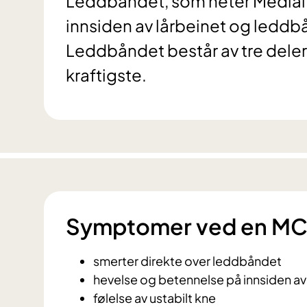
Leddbåndet, som heter Medial C
innsiden av lårbeinet og leddbå
Leddbåndet består av tre deler
kraftigste.
Symptomer ved en MC
smerter direkte over leddbåndet
hevelse og betennelse på innsiden av
følelse av ustabilt kne