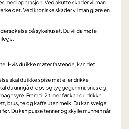
les med operasjon. Ved akutte skader vil man
erke det. Ved kroniske skader vil man gjøre en
rundersøkelse på sykehuset. Du vil da møte
ilege.
e. Hvis du ikke møter fastende, kan det
se skal du ikke spise mat eller drikke
skal du unngå drops og tyggegummi, snus og
agesyre. Frem til 2 timer før kan du drikke
øtt, brus, te og kaffe uten melk. Du kan svelge
me før. Du kan pusse tenner og skylle munnen når