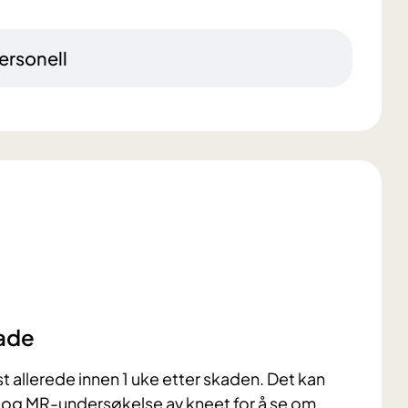
ersonell
kade
st allerede innen 1 uke etter skaden. Det kan
 og MR-undersøkelse av kneet for å se om