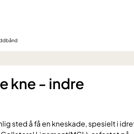
eddbånd
 kne - indre
ig sted å få en kneskade, spesielt i idre