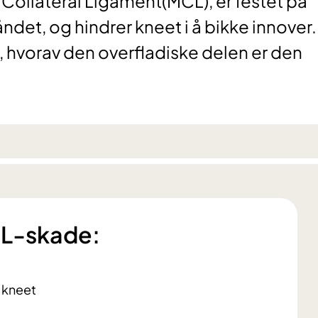
ollateral Ligament(MCL), er festet på
ndet, og hindrer kneet i å bikke innover.
, hvorav den overfladiske delen er den
L-skade:
 kneet