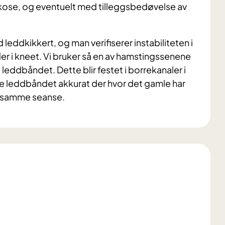
rkose, og eventuelt med tilleggsbedøvelse av
ddkikkert, og man verifiserer instabiliteten i
er i kneet. Vi bruker så en av hamstingssenene
e leddbåndet. Dette blir festet i borrekanaler i
nye leddbåndet akkurat der hvor det gamle har
i samme seanse.