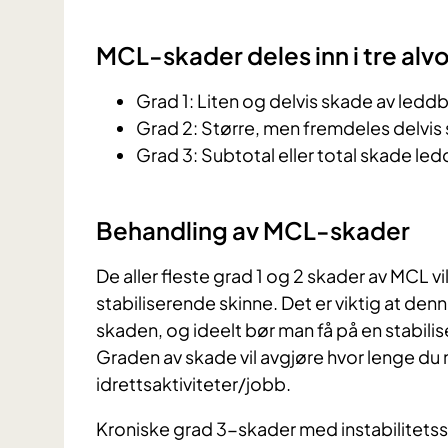
MCL-skader deles inn i tre alv
Grad 1: Liten og delvis skade av led
Grad 2: Større, men fremdeles delvi
Grad 3: Subtotal eller total skade led
Behandling av MCL-skader
De aller fleste grad 1 og 2 skader av MCL vil
stabiliserende skinne. Det er viktig at den
skaden, og ideelt bør man få på en stabili
Graden av skade vil avgjøre hvor lenge du
idrettsaktiviteter/jobb.
Kroniske grad 3-skader med instabilitets