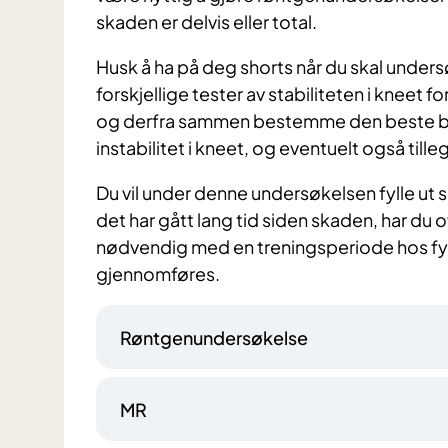
skaden er delvis eller total.
Husk å ha på deg shorts når du skal unders
forskjellige tester av stabiliteten i kneet f
og derfra sammen bestemme den beste beh
instabilitet i kneet, og eventuelt også tille
Du vil under denne undersøkelsen fylle u
det har gått lang tid siden skaden, har du 
nødvendig med en treningsperiode hos fy
gjennomføres.
Røntgenundersøkelse
MR