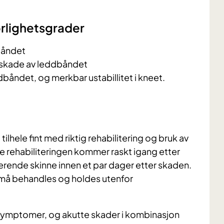
orlighetsgrader
dbåndet
s skade av leddbåndet
dbåndet, og merkbar ustabillitet i kneet.
 tilhele fint med riktig rehabilitering og bruk av
ne rehabiliteringen kommer raskt igang etter
serende skinne innen et par dager etter skaden.
 må behandles og holdes utenfor
symptomer, og akutte skader i kombinasjon