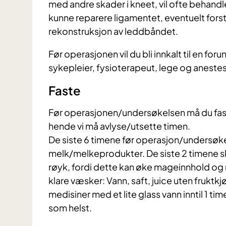
med andre skader i kneet, vil ofte behand
kunne reparere ligamentet, eventuelt forst
rekonstruksjon av leddbåndet.
Før operasjonen vil du bli innkalt til en fo
sykepleier, fysioterapeut, lege og anestes
Faste
​Før operasjonen/undersøkelsen må du fast
hende vi må avlyse/utsette timen.
De siste 6 timene før operasjon/undersøkel
melk/melkeprodukter. De siste 2 timene 
røyk, fordi dette kan øke mageinnhold og m
klare væsker: Vann, saft, juice uten fruktkj
medisiner med et lite glass vann inntil 1 ti
som helst.