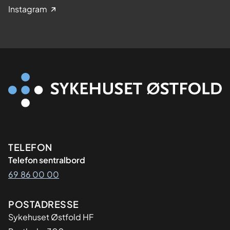
Instagram
Kontaktinformasjon
TELEFON
Telefon sentralbord
69 86 00 00
Adresse
POSTADRESSE
Sykehuset Østfold HF