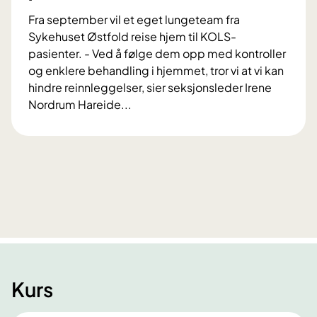
Fra september vil et eget lungeteam fra
Sykehuset Østfold reise hjem til KOLS-
pasienter. - Ved å følge dem opp med kontroller
og enklere behandling i hjemmet, tror vi at vi kan
hindre reinnleggelser, sier seksjonsleder Irene
Nordrum Hareide...
S
k
a
l
h
i
n
d
r
e
Kurs
r
e