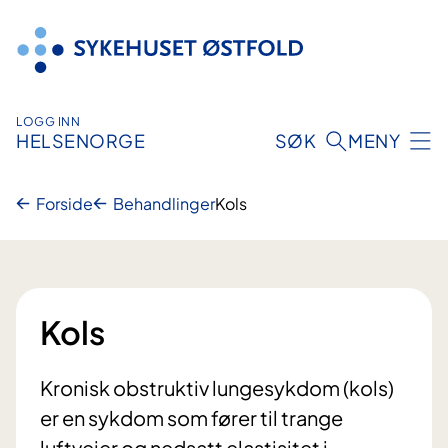
Hopp
til
innhold
LOGG INN
HELSENORGE
SØK
MENY
Forside
Behandlinger
Kols
Kols
Kronisk obstruktiv lungesykdom (kols)
er en sykdom som fører til trange
luftveier og nedsatt elastisitet i