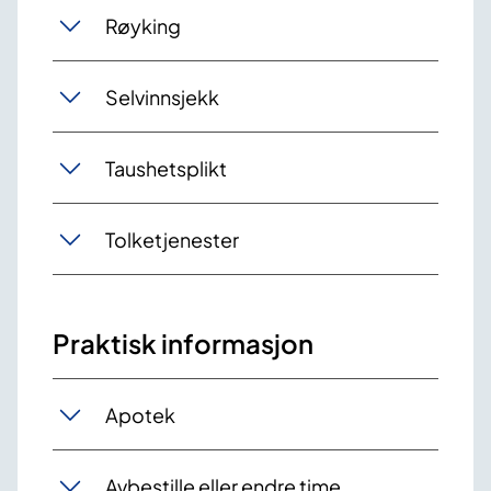
Røyking
Selvinnsjekk
Taushetsplikt
Tolketjenester
Praktisk informasjon
Apotek
Avbestille eller endre time