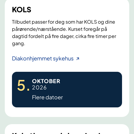
i
KOLS
n
n
Tilbudet passer for deg som har KOLS og dine
l
pårørende/nærstående. Kurset foregår på
e
dagtid fordelt på fire dager, cirka fire timer per
g
gang.
g
e
K
Diakonhjemmet sykehus
l
O
s
L
e
5
.
OKTOBER
S
r
2026
a
v
Flere datoer
p
a
s
i
e