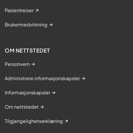
m
e
Pasientreiser
s
Brukermedvirkning
t
r
i
n
OM NETTSTEDET
g
Personvern
s
k
Administrere informasjonskapsler
u
r
Informasjonskapsler
s
Om nettstedet
Tilgjengelighetserklæring