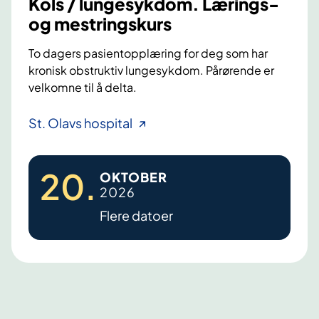
Kols / lungesykdom. Lærings-
n
og mestringskurs
t
e
To dagers pasientopplæring for deg som har
r
kronisk obstruktiv lungesykdom. Pårørende er
m
velkomne til å delta.
e
d
K
St. Olavs hospital
K
o
O
l
L
20
.
OKTOBER
s
S
2026
/
Flere datoer
l
u
n
g
e
s