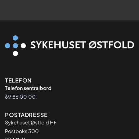
Kontaktinformasjon
TELEFON
Telefon sentralbord
69 86 00 00
Adresse
POSTADRESSE
Sykehuset Østfold HF
Postboks 300