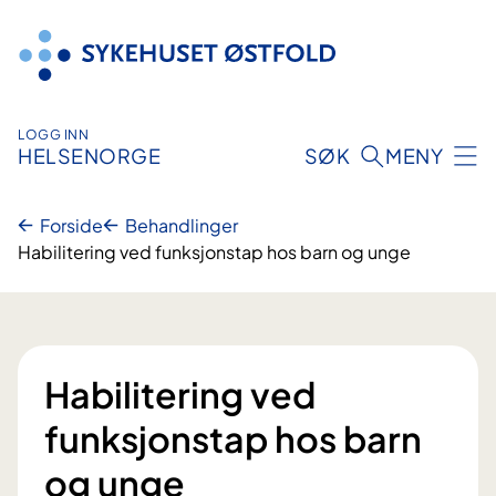
Hopp
til
innhold
LOGG INN
HELSENORGE
SØK
MENY
Forside
Behandlinger
Habilitering ved funksjonstap hos barn og unge
Habilitering ved
funksjonstap hos barn
og unge