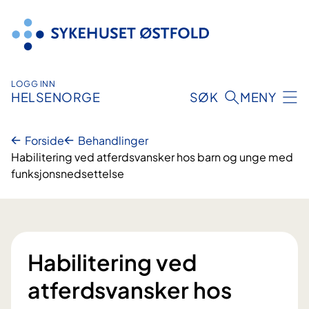
Hopp
til
innhold
LOGG INN
HELSENORGE
SØK
MENY
Forside
Behandlinger
Habilitering ved atferdsvansker hos barn og unge med
funksjonsnedsettelse
Habilitering ved
atferdsvansker hos