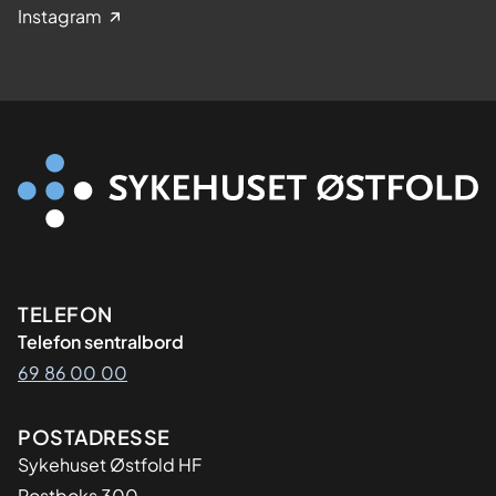
Instagram
Kontaktinformasjon
TELEFON
Telefon sentralbord
69 86 00 00
Adresse
POSTADRESSE
Sykehuset Østfold HF
Postboks 300