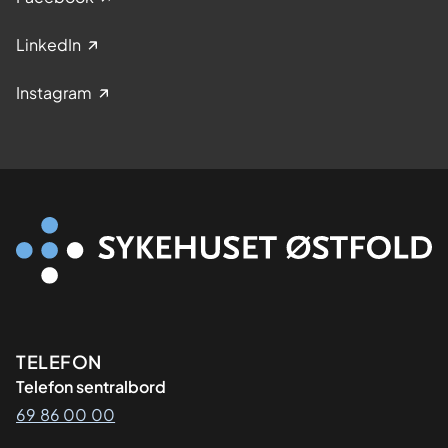
LinkedIn
Instagram
Kontaktinformasjon
TELEFON
Telefon sentralbord
69 86 00 00