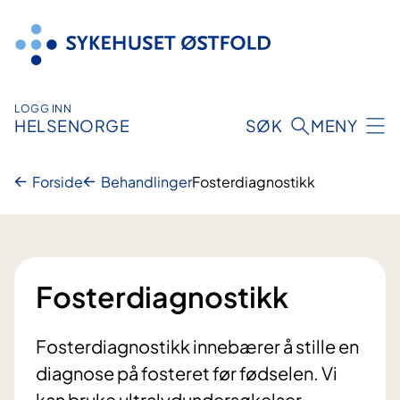
Hopp
til
innhold
LOGG INN
HELSENORGE
SØK
MENY
Forside
Behandlinger
Fosterdiagnostikk
Fosterdiagnostikk
Fosterdiagnostikk innebærer å stille en
diagnose på fosteret før fødselen. Vi
kan bruke ultralydundersøkelser,