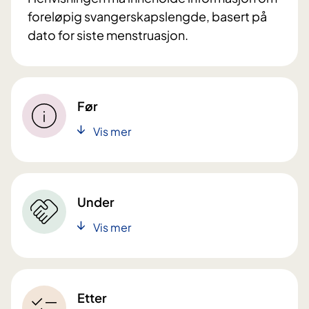
foreløpig svangerskapslengde, basert på
dato for siste menstruasjon.
Før
Vis mer
Under
Vis mer
Etter