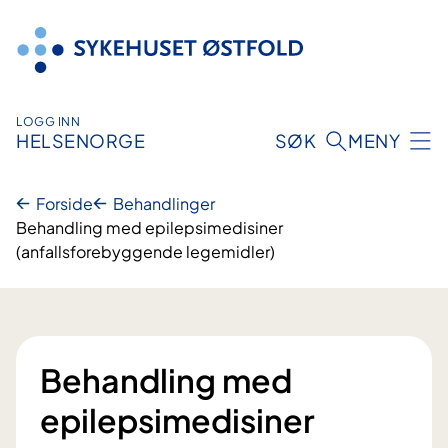
Hopp
til
innhold
LOGG INN
HELSENORGE
SØK
MENY
Forside
Behandlinger
Behandling med epilepsimedisiner
(anfallsforebyggende legemidler)
Behandling med
epilepsimedisiner