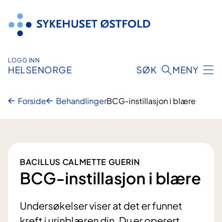
Hopp
til
innhold
LOGG INN
HELSENORGE
SØK
MENY
Forside
Behandlinger
BCG-instillasjon i blære
BACILLUS CALMETTE GUERIN
BCG-instillasjon i blære
Undersøkelser viser at det er funnet
kreft i urinblæren din. Du er operert