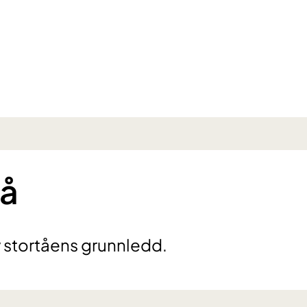
tå
av stortåens grunnledd.