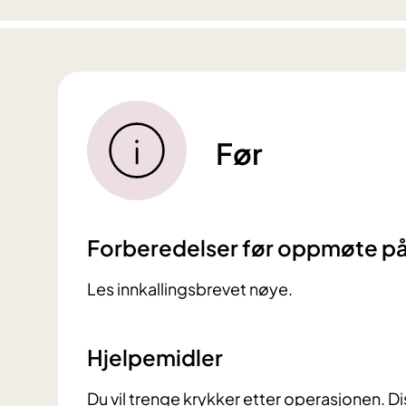
Før
Forberedelser før oppmøte p
Les innkallingsbrevet nøye.
Hjelpemidler
Du vil trenge krykker etter operasjonen. 