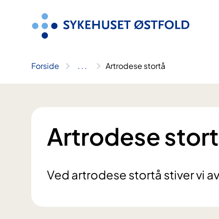
Hopp
til
innhold
Forside
..
.
Artrodese stortå
Artrodese stor
Ved artrodese stortå stiver vi 