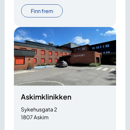
Finn frem
Askimklinikken
Sykehusgata 2
1807 Askim