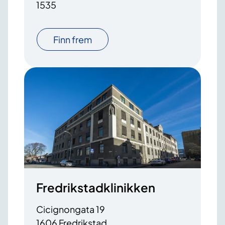
1535
Finn frem
Fredrikstadklinikken
Cicignongata 19
1606 Fredrikstad