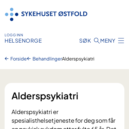
Hopp
til
innhold
LOGG INN
HELSENORGE
SØK
MENY
Forside
Behandlinger
Alderspsykiatri
Alderspsykiatri
Alderspsykiatri er
spesialisthelsetjeneste for deg som får
en psykisk sykdom etter fylte 65 år. Det