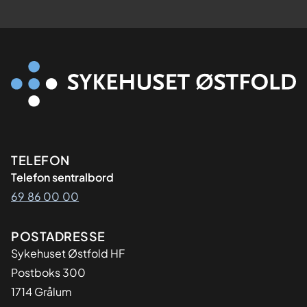
Kontaktinformasjon
TELEFON
Telefon sentralbord
69 86 00 00
Adresse
POSTADRESSE
Sykehuset Østfold HF
Postboks 300
1714 Grålum