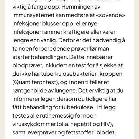
viktig å fange opp. Hemmingen av
immunsystemet kan medføre at «sovende»
infeksjoner blusser opp, eller nye
infeksjoner rammer kraftigere eller varer
lengre enn vanlig. Derfor er det nødvendig å
ta noen forberedende prøver før man
starter behandlingen. Dette innebærer
blodprøver, inkludert en test for å sjekke at
du ikke har tuberkulosebakterier i kroppen
(Quantiferontest), og i noen tilfeller et
røntgenbilde av lungene. Det er viktig at du
informerer legen dersom du tidligere har
fått behandling for tuberkulose. I tillegg
testes alle rutinemessig for noen
virussykdommer (bl.a. hepatitt og HIV),
samt leverprøver og fettstoffer i blodet.