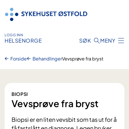
Hopp
til
innhold
LOGG INN
HELSENORGE
SØK
MENY
Forside
Behandlinger
Vevsprøve fra bryst
BIOPSI
Vevsprøve fra bryst
Biopsi er en liten vevsbit som tas ut for å
få fastslått en diagnose. Legen bruker