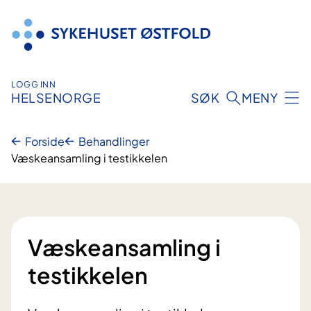
Hopp
til
innhold
LOGG INN
HELSENORGE
SØK
MENY
Forside
Behandlinger
Væskeansamling i testikkelen
Væskeansamling i
testikkelen