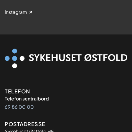
Instagram
Kontaktinformasjon
TELEFON
Telefon sentralbord
69 86 00 00
Adresse
POSTADRESSE
Sykehuset Østfold HF