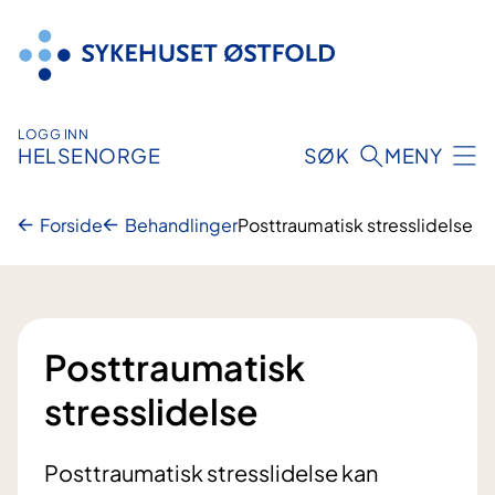
Hopp
til
innhold
LOGG INN
HELSENORGE
SØK
MENY
Forside
Behandlinger
Posttraumatisk stresslidelse
Posttraumatisk
stresslidelse
Posttraumatisk stresslidelse kan