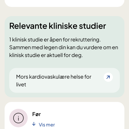
Pasientinformasjon om preeklampsi
fra Norsk Gynekologisk Forening
Patient Information about
Relevante kliniske studier
Preeclampsia from the Norwegian
Society for Gynecology and
1 klinisk studie er åpen for rekruttering.
Obstetrics
Sammen med legen din kan du vurdere om en
klinisk studie er aktuell for deg.
Mors kardiovaskulære helse for
livet
Før
Vis mer