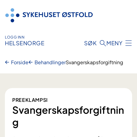
Hopp
til
innhold
LOGG INN
HELSENORGE
SØK
MENY
Forside
Behandlinger
Svangerskapsforgiftning
PREEKLAMPSI
Svangerskapsforgiftnin
g