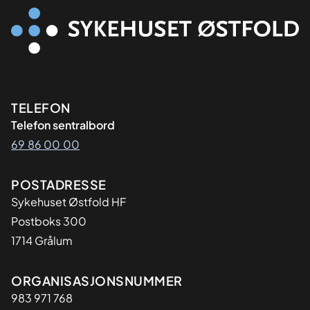
Kontaktinformasjon
TELEFON
Telefon sentralbord
69 86 00 00
Adresse
POSTADRESSE
Sykehuset Østfold HF
Postboks 300
1714 Grålum
Organisasjon
ORGANISASJONSNUMMER
983 971 768