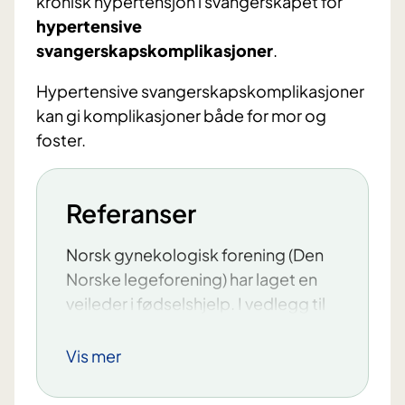
kronisk hypertensjon i svangerskapet for
hypertensive
svangerskapskomplikasjoner
.
Hypertensive svangerskapskomplikasjoner
kan gi komplikasjoner både for mor og
foster.
Referanser
Norsk gynekologisk forening (Den
Norske legeforening) har laget en
veileder i fødselshjelp. I vedlegg til
kapittel 28 finner du mer
informasjon om
hypertensive
Vis mer
svangerskapskomplikasjoner
.