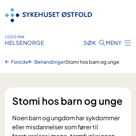
Hopp
til
innhold
LOGG INN
HELSENORGE
SØK
MENY
Forside
Behandlinger
Stomi hos barn og unge
Stomi hos barn og unge
Noen barn og ungdom har sykdommer
eller misdannelser som fører til
forstyrrelser i mage-tarmfunksjonen.