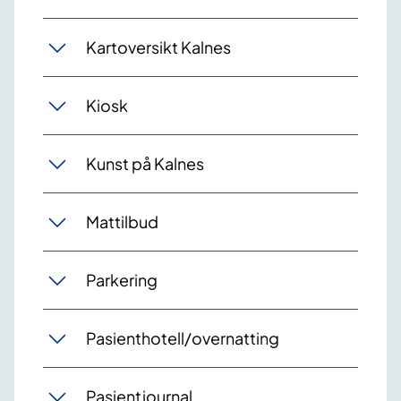
Kartoversikt Kalnes
Kiosk
Kunst på Kalnes
Mattilbud
Parkering
Pasienthotell/overnatting
Pasientjournal