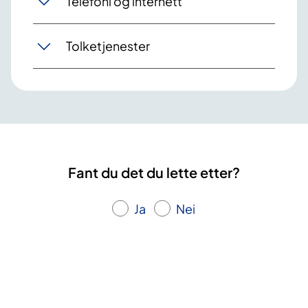
Telefoni og internett
Tolketjenester
Fant du det du lette etter?
Ja
Nei