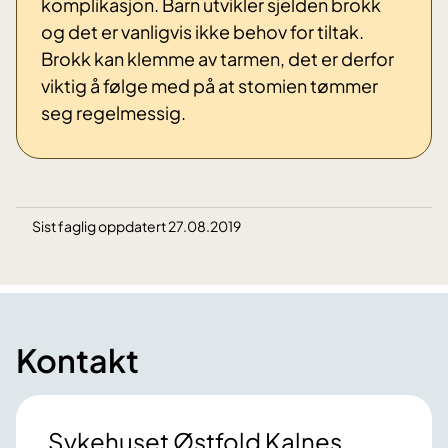
komplikasjon. Barn utvikler sjelden brokk
og det er vanligvis ikke behov for tiltak.
Brokk kan klemme av tarmen, det er derfor
viktig å følge med på at stomien tømmer
seg regelmessig.
Sist faglig oppdatert 27.08.2019
Kontakt
Sykehuset Østfold Kalnes