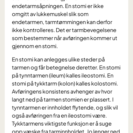
endetarmsåpningen. En stomi er ikke
omgitt av lukkemuskel slik som
endetarmen, tarmtømmingen kan derfor
ikke kontrolleres. Det er tarmbevegelsene
som bestemmer når avføringen kommer ut
gjennom en stomi.
En stomi kan anlegges ulike steder på
tarmen og får betegnelse deretter. En stomi
på tynntarmen (ileum) kalles ileostomi. En
stomi på tykktarm (kolon) kalles kolostomi.
Avføringens konsistens avhenger av hvor
langt ned på tarmen stomien er plassert. I
tynntarmen er innholdet flytende, og slik vil
også avføringen fra en ileostomi være.
Tykktarmens viktigste funksjon er å suge
opp væske fra tarminnholdet. Jo lenger ned