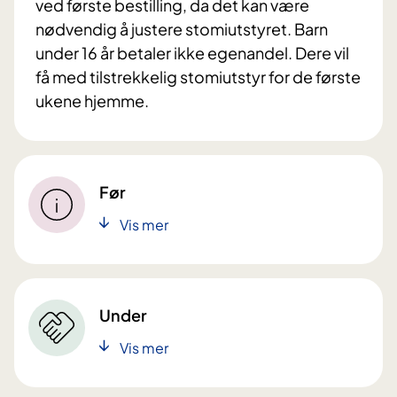
ved første bestilling, da det kan være
nødvendig å justere stomiutstyret. Barn
under 16 år betaler ikke egenandel. Dere vil
få med tilstrekkelig stomiutstyr for de første
ukene hjemme.
Før
Vis mer
Under
Vis mer