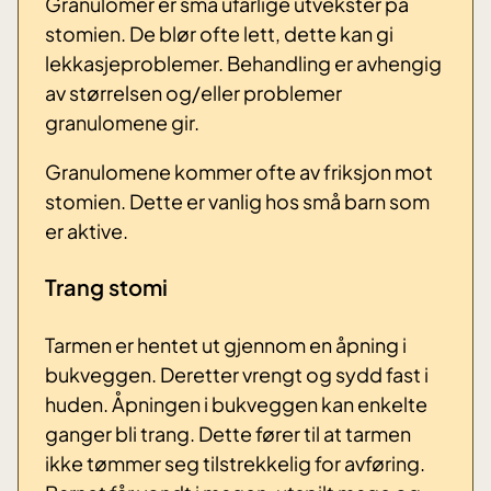
Granulomer er små ufarlige utvekster på
stomien. De blør ofte lett, dette kan gi
lekkasjeproblemer. Behandling er avhengig
av størrelsen og/eller problemer
granulomene gir.
Granulomene kommer ofte av friksjon mot
stomien. Dette er vanlig hos små barn som
er aktive.
Trang stomi
Tarmen er hentet ut gjennom en åpning i
bukveggen. Deretter vrengt og sydd fast i
huden. Åpningen i bukveggen kan enkelte
ganger bli trang. Dette fører til at tarmen
ikke tømmer seg tilstrekkelig for avføring.