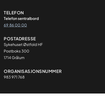
Kontaktinformasjon
TELEFON
Telefon sentralbord
69 86 00 00
Adresse
POSTADRESSE
Sykehuset Østfold HF
Postboks 300
1714 Grålum
Organisasjon
ORGANISASJONSNUMMER
983 971 768