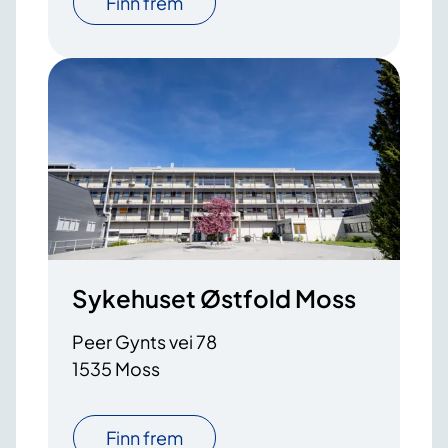
Finn frem
Sykehuset Østfold Moss
Peer Gynts vei 78
1535 Moss
Finn frem