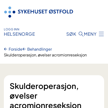
Hopp
til
innhold
LOGG INN
HELSENORGE
SØK
MENY
Forside
Behandlinger
Skulderoperasjon, øvelser acromionreseksjon
Skulderoperasjon,
øvelser
acromionreseksjon