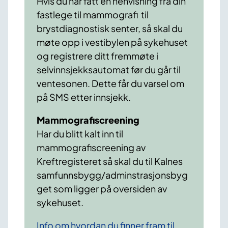
Hvis du har fått en henvisning fra din
fastlege til mammografi til
brystdiagnostisk senter, så skal du
møte opp i vestibylen på sykehuset
og registrere ditt fremmøte i
selvinnsjekksautomat før du går til
ventesonen. Dette får du varsel om
på SMS etter innsjekk.
Mammografiscreening
Har du blitt kalt inn til
mammografiscreening av
Kreftregisteret så skal du til Kalnes
samfunnsbygg/adminstrasjonsbyg
get som ligger på oversiden av
sykehuset.
Info om hvordan du finner fram til