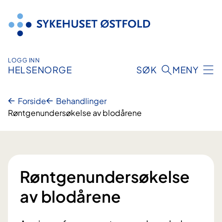
Hopp
til
innhold
LOGG INN
HELSENORGE
SØK
MENY
Forside
Behandlinger
Røntgenundersøkelse av blodårene
Røntgenundersøkelse
av blodårene