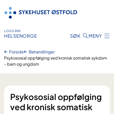
Hopp
til
innhold
LOGG INN
HELSENORGE
SØK
MENY
Forside
Behandlinger
Psykososial oppfølging ved kronisk somatisk sykdom
– barn og ungdom
Psykososial oppfølging
ved kronisk somatisk