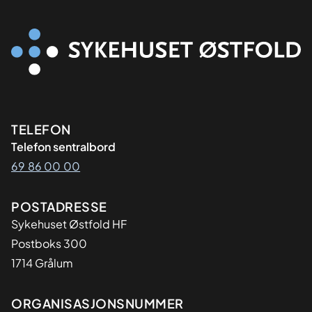
Kontaktinformasjon
TELEFON
Telefon sentralbord
69 86 00 00
Adresse
POSTADRESSE
Sykehuset Østfold HF
Postboks 300
1714 Grålum
Organisasjon
ORGANISASJONSNUMMER