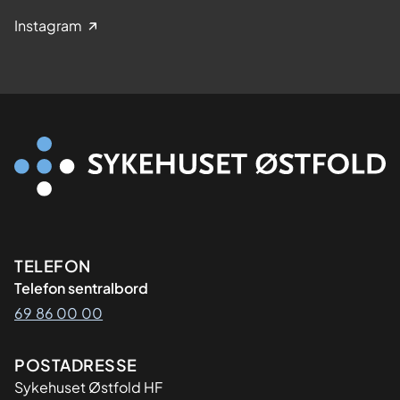
Instagram
Kontaktinformasjon
TELEFON
Telefon sentralbord
69 86 00 00
Adresse
POSTADRESSE
Sykehuset Østfold HF