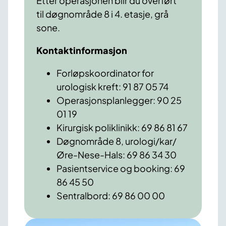
Etter operasjonen blir du overført
til døgnområde 8 i 4. etasje, grå
sone.
Kontaktinformasjon
Forløpskoordinator for
urologisk kreft: 91 87 05 74
Operasjonsplanlegger: 90 25
01 19
Kirurgisk poliklinikk: 69 86 81 67
Døgnområde 8, urologi/kar/
Øre-Nese-Hals: 69 86 34 30
Pasientservice og booking: 69
86 45 50
Sentralbord: 69 86 00 00