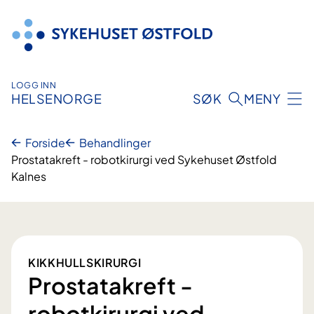
Hopp
til
innhold
LOGG INN
HELSENORGE
SØK
MENY
Forside
Behandlinger
Prostatakreft - robotkirurgi ved Sykehuset Østfold
Kalnes
KIKKHULLSKIRURGI
Prostatakreft -
robotkirurgi ved