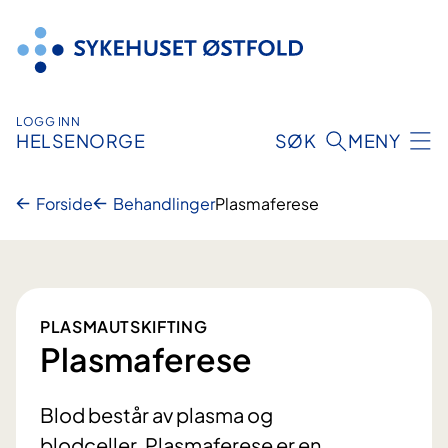
Hopp
til
innhold
LOGG INN
HELSENORGE
SØK
MENY
Forside
Behandlinger
Plasmaferese
PLASMAUTSKIFTING
Plasmaferese
Blod består av plasma og
blodceller. Plasmaferese er en