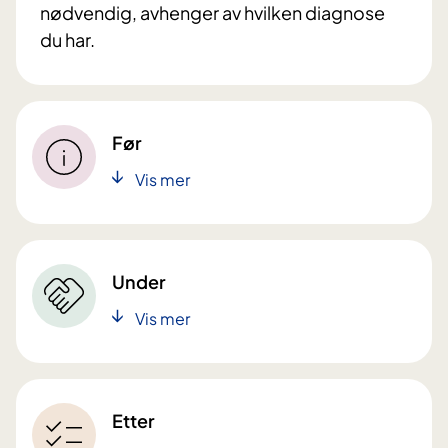
nødvendig, avhenger av hvilken diagnose
du har.
Før
Vis mer
Under
Vis mer
Etter