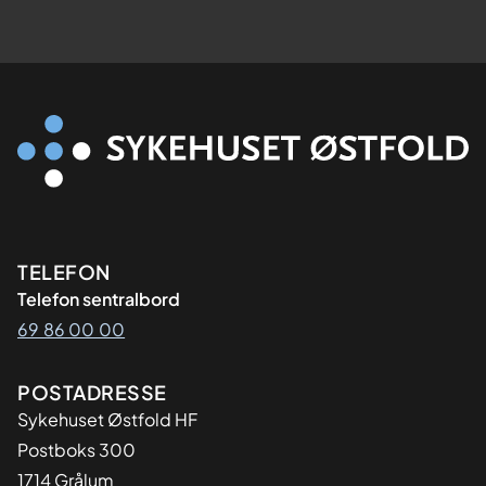
Kontaktinformasjon
TELEFON
Telefon sentralbord
69 86 00 00
Adresse
POSTADRESSE
Sykehuset Østfold HF
Postboks 300
1714 Grålum