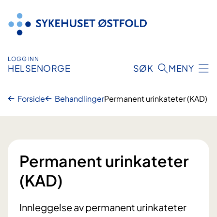
Hopp
til
innhold
LOGG INN
HELSENORGE
SØK
MENY
Forside
Behandlinger
Permanent urinkateter (KAD)
Permanent urinkateter
(KAD)
Innleggelse av permanent urinkateter