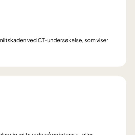
t miltskaden ved CT-undersøkelse, som viser
orlig miltskade på en intensiv- eller