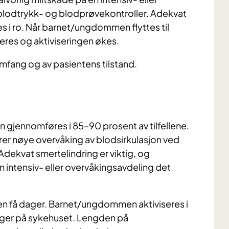
blodtrykk- og blodprøvekontroller. Adekvat
es i ro. Når barnet/ungdommen flyttes til
eres og aktiviseringen økes.
mfang og av pasientens tilstand.
n gjennomføres i 85–90 prosent av tilfellene.
r nøye overvåking av blodsirkulasjon ved
dekvat smertelindring er viktig, og
ntensiv- eller overvåkingsavdeling det
en få dager. Barnet/ungdommen aktiviseres i
dager på sykehuset. Lengden på