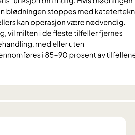
ens funksjon om mulig. Hvis blødningen
en blødningen stoppes med katetertekn
 ellers kan operasjon være nødvendig.
il milten i de fleste tilfeller fjernes
ehandling, med eller uten
jennomføres i 85–90 prosent av tilfellen