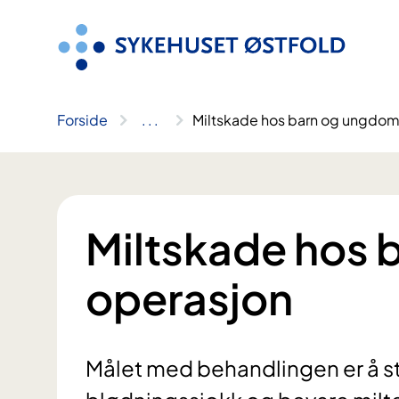
Hopp
til
innhold
Forside
..
.
Miltskade hos barn og ungdom
Miltskade hos 
operasjon
Målet med behandlingen er å st