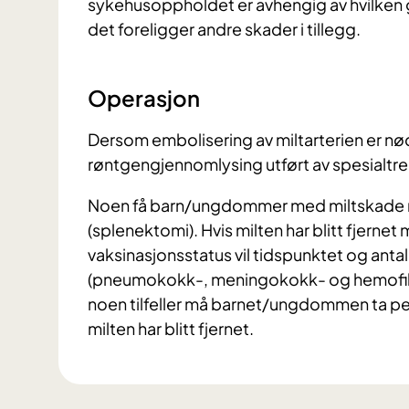
sykehusoppholdet er avhengig av hvilken 
det foreligger andre skader i tillegg.
Operasjon
Dersom embolisering av miltarterien er n
røntgengjennomlysing utført av spesialtre
Noen få barn/ungdommer med miltskade må
(splenektomi). Hvis milten har blitt fjernet
vaksinasjonsstatus vil tidspunktet og antal
(pneumokokk-, meningokokk- og hemofilus 
noen tilfeller må barnet/ungdommen ta pen
milten har blitt fjernet.