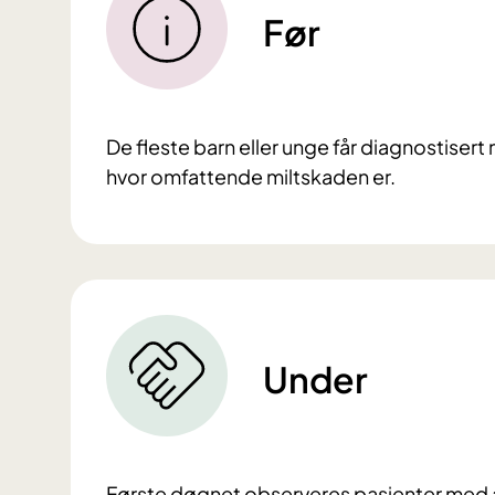
Før
De fleste barn eller unge får diagnostiser
hvor omfattende miltskaden er.
Under
Første døgnet observeres pasienter med alv