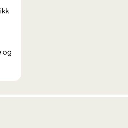
ikk
e og