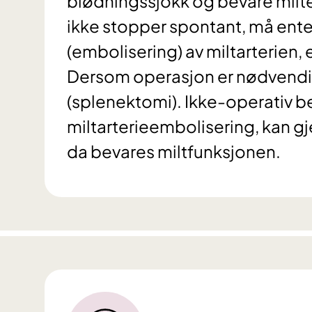
blødningssjokk og bevare milt
ikke stopper spontant, må ent
(embolisering) av miltarterien,
Dersom operasjon er nødvendig, v
(splenektomi). Ikke-operativ b
miltarterieembolisering, kan g
da bevares miltfunksjonen.