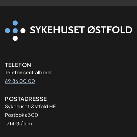
Kontaktinformasjon
TELEFON
Telefon sentralbord
69 86 00 00
Adresse
POSTADRESSE
Sykehuset Østfold HF
Postboks 300
1714 Grålum