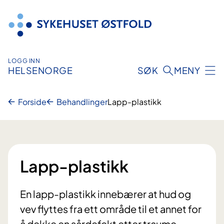
Hopp
til
innhold
LOGG INN
HELSENORGE
SØK
MENY
Forside
Behandlinger
Lapp-plastikk
Lapp-plastikk
En lapp-plastikk innebærer at hud og
vev flyttes fra ett område til et annet for
å dekke en sårdefekt etter traume,