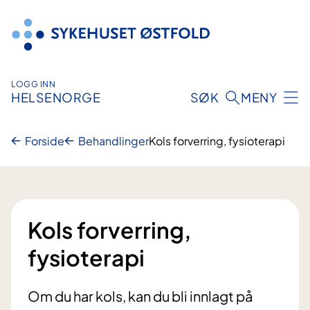
Hopp
til
innhold
LOGG INN
HELSENORGE
SØK
MENY
Forside
Behandlinger
Kols forverring, fysioterapi
Kols forverring,
fysioterapi
Om du har kols, kan du bli innlagt på