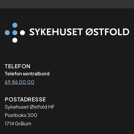
Kontaktinformasjon
TELEFON
Telefon sentralbord
69 86 00 00
Adresse
POSTADRESSE
Sykehuset Østfold HF
Postboks 300
1714 Grålum