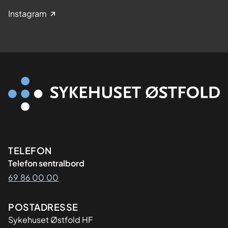
Instagram
Kontaktinformasjon
TELEFON
Telefon sentralbord
69 86 00 00
Adresse
POSTADRESSE
Sykehuset Østfold HF