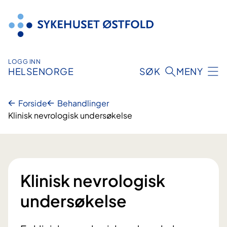
Hopp
til
innhold
LOGG INN
HELSENORGE
SØK
MENY
Forside
Behandlinger
Klinisk nevrologisk undersøkelse
Klinisk nevrologisk
undersøkelse