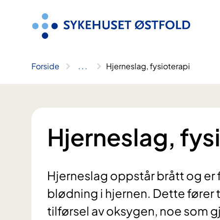
Hopp
til
innhold
Forside
..
.
Hjerneslag, fysioterapi
Hjerneslag, fys
Hjerneslag oppstår brått og er 
blødning i hjernen. Dette fører ti
tilførsel av oksygen, noe som gj