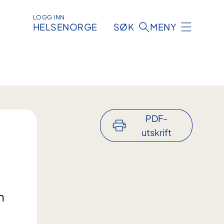
LOGG INN
HELSENORGE
SØK
MENY
PDF-
utskrift
n