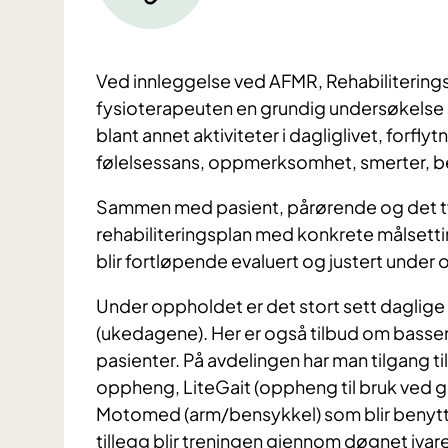
Ved innleggelse ved AFMR, Rehabilitering
fysioterapeuten en grundig undersøkelse
blant annet aktiviteter i dagliglivet, forfl
følelsessans, oppmerksomhet, smerter, be
Sammen med pasient, pårørende og det tve
rehabiliteringsplan med konkrete målsetti
blir fortløpende evaluert og justert under
Under oppholdet er det stort sett daglig
(ukedagene). Her er også tilbud om bassen
pasienter. På avdelingen har man tilgang t
oppheng, LiteGait (oppheng til bruk ved g
Motomed (arm/bensykkel) som blir benytte
tillegg blir treningen gjennom døgnet ivar