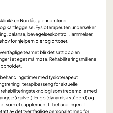
sklinikken Nordås, gjennomfører
 og kartleggelse. Fysioterapeuten undersøker
ytning, balanse, bevegelseskontroll, lammelser,
hov for hjelpemidler og ortoser.
rrfaglige teamet blir det satt opp en
nger i et eget målmøte. Rehabiliteringsmålene
 oppholdet.
e behandlingstimer med fysioterapeut
gtrening i terapibasseng for aktuelle
il rehabiliteringsteknologi som tredemølle med
ange på gulvet), Erigo (dynamisk ståbord) og
t som et supplement til behandlingen. I
etatt av det tverrfaglige personalet med for