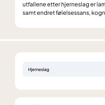
utfallene etter hjerneslag er la
samt endret følelsessans, kogni
Hjerneslag