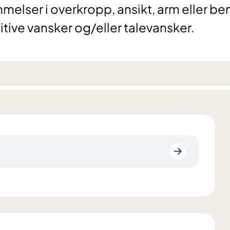
mmelser i overkropp, ansikt, arm eller be
tive vansker og/eller talevansker.