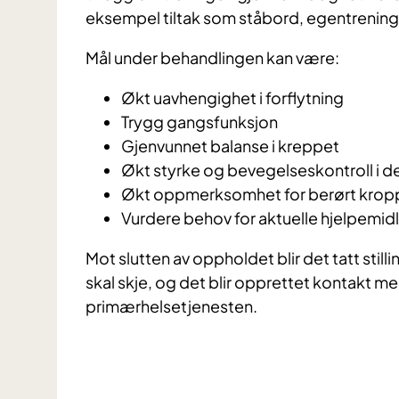
eksempel tiltak som ståbord, egentrening,
Mål under behandlingen kan være:
Økt uavhengighet i forflytning
Trygg gangsfunksjon
Gjenvunnet balanse i kreppet
Økt styrke og bevegelseskontroll i 
Økt oppmerksomhet for berørt krop
Vurdere behov for aktuelle hjelpemid
Mot slutten av oppholdet blir det tatt still
skal skje, og det blir opprettet kontakt med
primærhelsetjenesten.