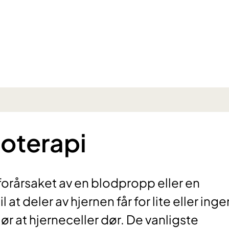
ioterapi
forårsaket av en blodpropp eller en
l at deler av hjernen får for lite eller inge
ør at hjerneceller dør. De vanligste