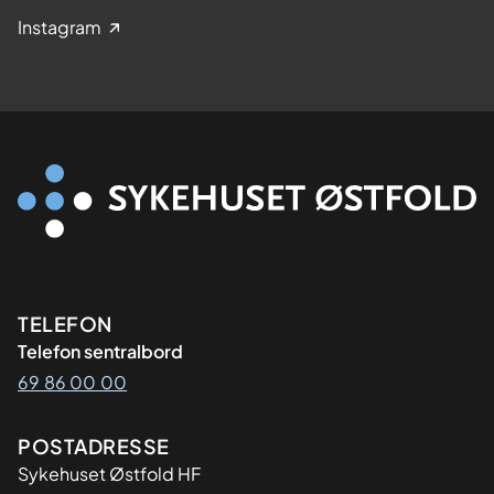
Instagram
Kontaktinformasjon
TELEFON
Telefon sentralbord
69 86 00 00
Adresse
POSTADRESSE
Sykehuset Østfold HF