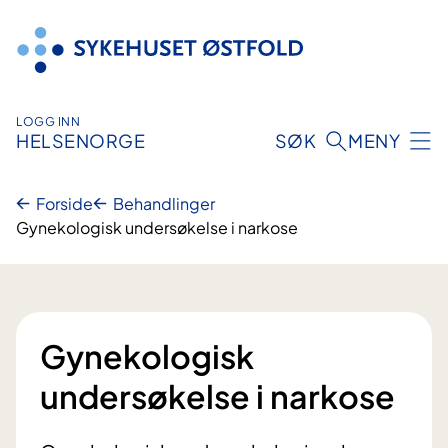
Hopp
til
innhold
LOGG INN
HELSENORGE
SØK
MENY
Forside
Behandlinger
Gynekologisk undersøkelse i narkose
Gynekologisk
undersøkelse i narkose