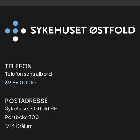
Kontaktinformasjon
TELEFON
Telefon sentralbord
69 86 00 00
Adresse
POSTADRESSE
Sykehuset Østfold HF
Postboks 300
1714 Grålum