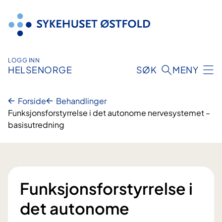
Hopp
til
innhold
LOGG INN
HELSENORGE
SØK
MENY
Forside
Behandlinger
Funksjonsforstyrrelse i det autonome nervesystemet –
basisutredning
Funksjonsforstyrrelse i
det autonome