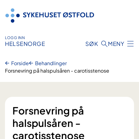
Hopp
til
innhold
LOGG INN
HELSENORGE
SØK
MENY
Forside
Behandlinger
Forsnevring på halspulsåren - carotisstenose
Forsnevring på
halspulsåren -
carotisstenose