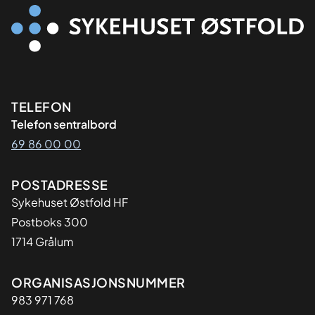
Kontaktinformasjon
TELEFON
Telefon sentralbord
69 86 00 00
Adresse
POSTADRESSE
Sykehuset Østfold HF
Postboks 300
1714 Grålum
Organisasjon
ORGANISASJONSNUMMER
983 971 768