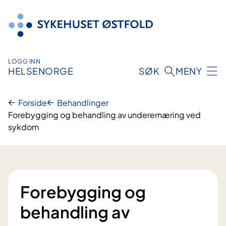
Hopp
til
innhold
LOGG INN
HELSENORGE
SØK
MENY
Forside
Behandlinger
Forebygging og behandling av underernæring ved
sykdom
Forebygging og
behandling av