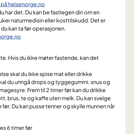
n på helsenorge.no
u har det. Du kan be fastlegen din om en
ker naturmedisin eller kosttilskudd. Det er
 du kan ta før operasjonen.
enorge.no
e. Hvis du ikke møter fastende, kan det
se skal du ikke spise mat eller drikke
skal du unngå drops og tyggegummi, snus og
agesyre. Frem til 2 timer før kan du drikke
øtt, brus, te og kaffe uten melk. Du kan svelge
me før. Du kan pusse tenner og skylle munnen når
s 6 timer før