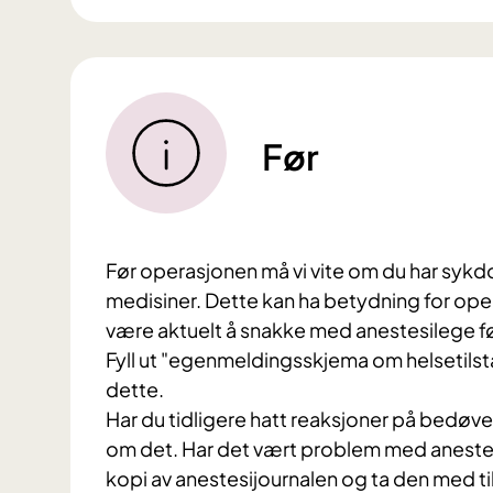
Før
Før operasjonen må vi vite om du har sykdo
medisiner. Dette kan ha betydning for ope
være aktuelt å snakke med anestesilege 
Fyll ut "egenmeldingsskjema om helsetilst
dette.
Har du tidligere hatt reaksjoner på bedøvelse
om det. Har det vært problem med anestes
kopi av anestesijournalen og ta den med til