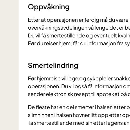
Oppvåkning
Etter at operasjonen er ferdig må du vær
overvåkningsavdelingen så lenge det er beh
Du vil få smertestillende og eventuelt kval
Før du reiser hjem, får du informasjon fra s
Smertelindring
Før hjemreise vil lege og sykepleier snak
operasjonen. Du vil også få informasjon o
sender elektronisk resept til apoteket på 
De fleste har en del smerter i halsen etter
slimhinnen i halsen hovner litt opp etter 
Ta smertestillende medisin etter legens an