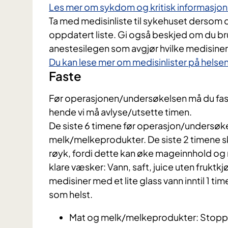
Les mer om sykdom og kritisk informasjo
Ta med medisinliste til sykehuset dersom d
oppdatert liste. Gi også beskjed om du bru
anestesilegen som avgjør hvilke medisiner
Du kan lese mer om medisinlister på hels
Faste
​Før operasjonen/undersøkelsen må du fast
hende vi må avlyse/utsette timen.
De siste 6 timene før operasjon/undersøkel
melk/melkeprodukter. De siste 2 timene 
røyk, fordi dette kan øke mageinnhold og m
klare væsker: Vann, saft, juice uten fruktkj
medisiner med et lite glass vann inntil 1 ti
som helst.
Mat og melk/melkeprodukter: Stoppe