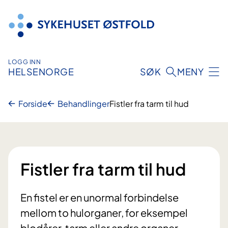
Hopp
til
innhold
LOGG INN
HELSENORGE
SØK
MENY
Forside
Behandlinger
Fistler fra tarm til hud
Fistler fra tarm til hud
En fistel er en unormal forbindelse
mellom to hulorganer, for eksempel
blodårer, tarm eller andre organer.