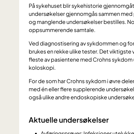
På sykehuset blir sykehistorie gjennomgåt
undersøkelser gjennomgås sammen med p
og manglende undersøkelser bestilles. Noe
oppsummerende samtale.
Ved diagnostisering av sykdommen og for
brukes en rekke ulike tester. Det viktigst
fleste av pasientene med Crohns sykdom 
koloskopi.
For de som har Crohns sykdom i øvre dele
med én eller flere supplerende undersøkel
også ulike andre endoskopiske undersøke
Aktuelle undersøkelser
Avføringsprøver: Infeksjoner utelukk