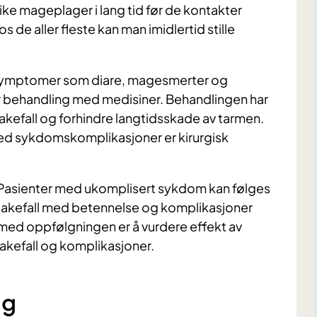
ike mageplager i lang tid før de kontakter
s de aller fleste kan man imidlertid stille
 symptomer som diare, magesmerter og
 for behandling med medisiner. Behandlingen har
kefall og forhindre langtidsskade av tarmen.
ved sykdomskomplikasjoner er kirurgisk
Pasienter med ukomplisert sykdom kan følges
bakefall med betennelse og komplikasjoner
med oppfølgningen er å vurdere effekt av
akefall og komplikasjoner.
ng