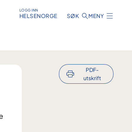
LOGG INN
HELSENORGE
SØK
MENY
PDF-
utskrift
e