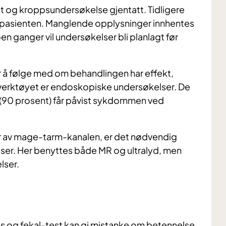
t og kroppsundersøkelse gjentatt. Tidligere
asienten. Manglende opplysninger innhentes
n ganger vil undersøkelser bli planlagt før
 å følge med om behandlingen har effekt,
e verktøyet er endoskopiske undersøkelser. De
(90 prosent) får påvist sykdommen ved
r av mage-tarm-kanalen, er det nødvendig
ser. Her benyttes både MR og ultralyd, men
lser.
es og fekal-test kan gi mistanke om betennelse