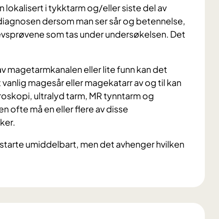
okalisert i tykktarm og/eller siste del av
e diagnosen dersom man ser sår og betennelse,
vevsprøvene som tas under undersøkelsen. Det
v magetarmkanalen eller lite funn kan det
vanlig magesår eller magekatarr av og til kan
roskopi, ultralyd tarm, MR tynntarm og
 ofte må en eller flere av disse
ker.
en starte umiddelbart, men det avhenger hvilken
.