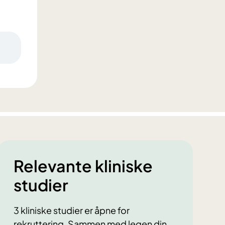
Relevante kliniske
studier
3 kliniske studier er åpne for
rekruttering. Sammen med legen din