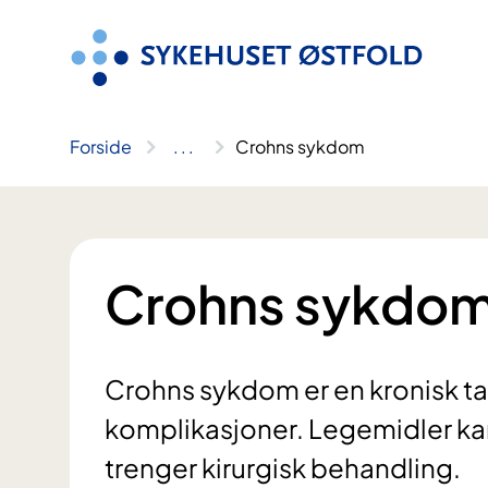
Hopp
til
innhold
Forside
..
.
Crohns sykdom
Crohns sykdo
Crohns sykdom er en kronisk t
komplikasjoner. Legemidler k
trenger kirurgisk behandling.