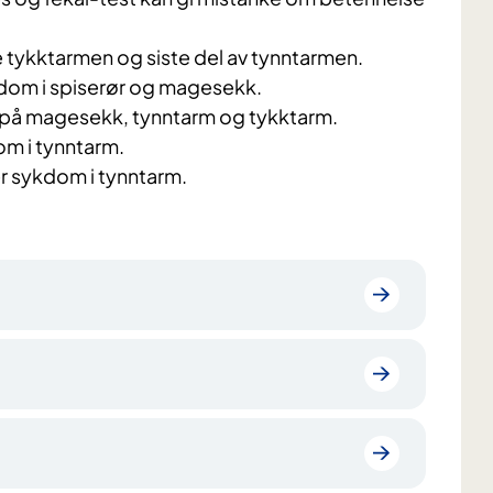
 tykktarmen og siste del av tynntarmen.
kdom i spiserør og magesekk.
e på magesekk, tynntarm og tykktarm.
om i tynntarm.
r sykdom i tynntarm.