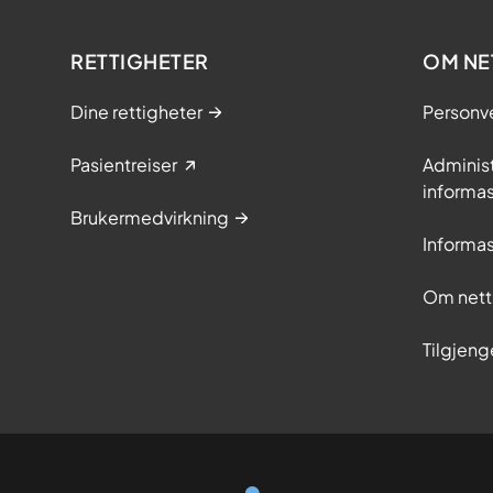
RETTIGHETER
OM NE
Dine rettigheter
Personv
Pasientreiser
Adminis
informa
Brukermedvirkning
Informa
Om nett
Tilgjeng