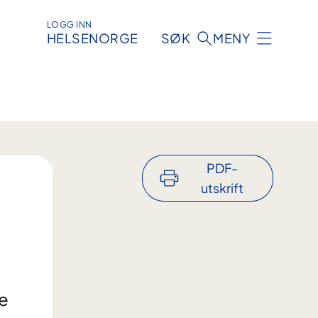
LOGG INN
HELSENORGE
SØK
MENY
PDF-
utskrift
ge