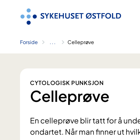
Hopp
til
innhold
Forside
..
.
Celleprøve
CYTOLOGISK PUNKSJON
Celleprøve
En celleprøve blir tatt for å un
ondartet. Når man finner ut hvi