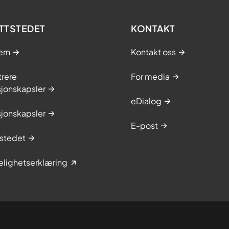
TTSTEDET
KONTAKT
ern
Kontakt oss
trere
For media
sjonskapsler
eDialog
sjonskapsler
E-post
stedet
elighetserklæring