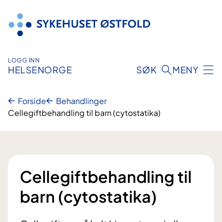
Hopp
til
innhold
LOGG INN
HELSENORGE
SØK
MENY
Forside
Behandlinger
Cellegiftbehandling til barn (cytostatika)
Cellegiftbehandling til
barn (cytostatika)