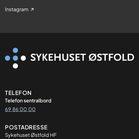
Instagram
Kontaktinformasjon
TELEFON
Telefon sentralbord
69 86 00 00
Adresse
POSTADRESSE
Sykehuset Østfold HF