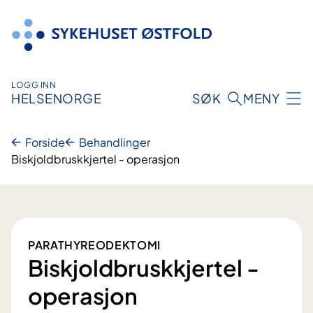
Hopp
til
innhold
LOGG INN
HELSENORGE
SØK
MENY
Forside
Behandlinger
Biskjoldbruskkjertel - operasjon
PARATHYREODEKTOMI
Biskjoldbruskkjertel -
operasjon