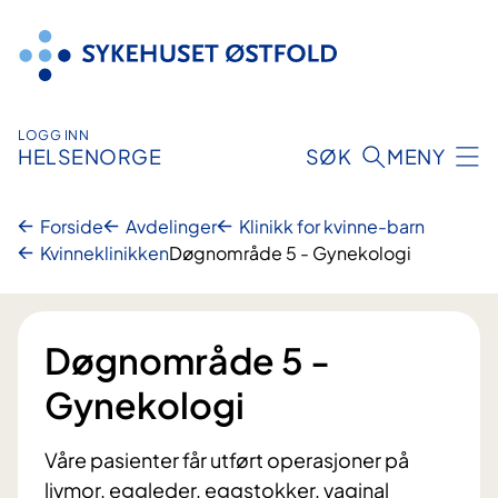
Hopp
til
innhold
LOGG INN
HELSENORGE
SØK
MENY
Forside
Avdelinger
Klinikk for kvinne-barn
Kvinneklinikken
Døgnområde 5 - Gynekologi
Døgnområde 5 -
Gynekologi
Våre pasienter får utført operasjoner på
livmor, eggleder, eggstokker, vaginal