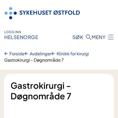
Hopp
til
innhold
LOGG INN
HELSENORGE
SØK
MENY
Forside
Avdelinger
Klinikk for kirurgi
Gastrokirurgi - Døgnområde 7
Gastrokirurgi -
Døgnområde 7