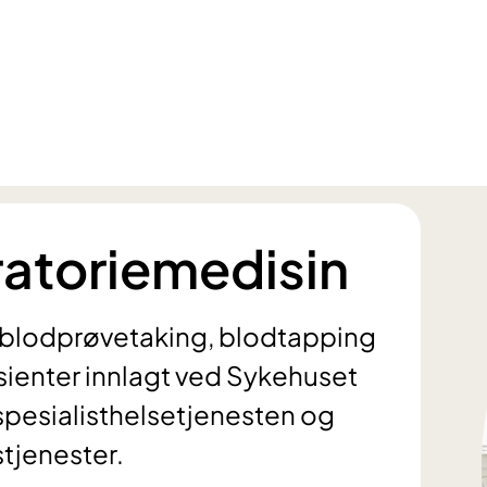
ratoriemedisin
m blodprøvetaking, blodtapping
sienter innlagt ved Sykehuset
 spesialisthelsetjenesten og
tjenester.