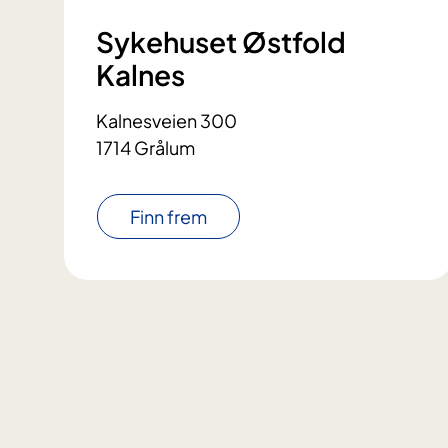
Sykehuset Østfold
Kalnes
Kalnesveien 300
1714 Grålum
Finn frem