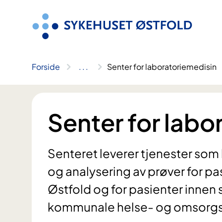
Hopp
til
innhold
Forside
..
.
Senter for laboratoriemedisin
Senter for labo
Senteret leverer tjenester so
og analysering av prøver for pa
Østfold og for pasienter innen
kommunale helse- og omsorgs