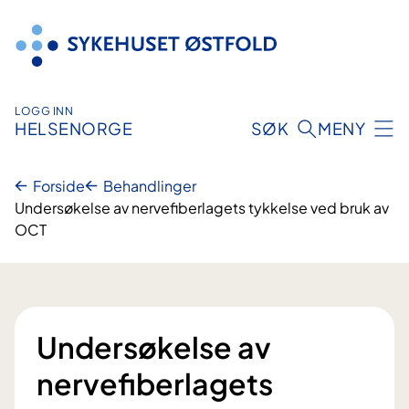
Hopp
til
innhold
LOGG INN
HELSENORGE
SØK
MENY
Forside
Behandlinger
Undersøkelse av nervefiberlagets tykkelse ved bruk av
OCT
Undersøkelse av
nervefiberlagets