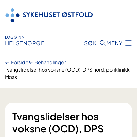
Hopp
til
innhold
LOGG INN
HELSENORGE
SØK
MENY
Forside
Behandlinger
Tvangslidelser hos voksne (OCD), DPS nord, poliklinikk
Moss
Tvangslidelser hos
voksne (OCD), DPS