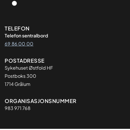
Kontaktinformasjon
TELEFON
Telefon sentralbord
69 86 00 00
Adresse
POSTADRESSE
Sykehuset Østfold HF
Postboks 300
1714 Grålum
Organisasjon
ORGANISASJONSNUMMER
983 971 768